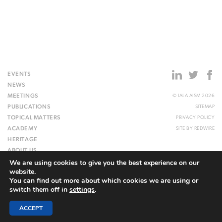
EVENTS
NEWS
MEETINGS
© IALA AISM 2026
PUBLICATIONS
SITEMAP
TOPICAL MATTERS
PRIVACY POLICY
ACADEMY
SITE BY
REDWIRE
HERITAGE
ABOUT US
We are using cookies to give you the best experience on our
WEBSITE
website.
You can find out more about which cookies we are using or
switch them off in
settings
.
ACCEPT