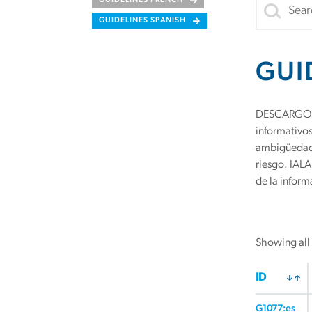
GUIDELINES FRENCH
GUIDELINES SPANISH
GUI
DESCARGO DE
informativos
ambigüedade
riesgo. IALA
de la inform
Showing all 
ID
G1077:es