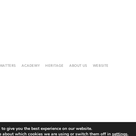
 MATTERS
ACADEMY
HERITAGE
ABOUT US
WEBSITE
to give you the best experience on our website.
e about which cookies we are using or switch them off in
settings
.