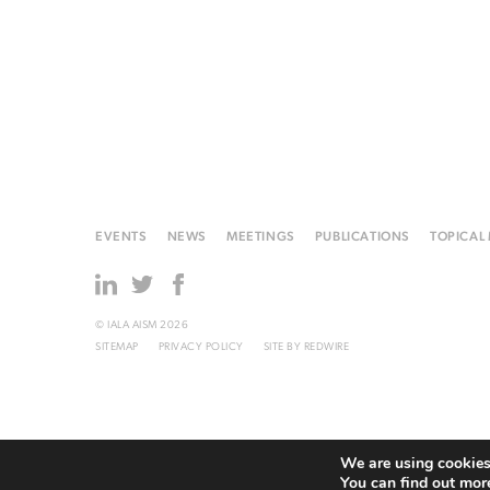
EVENTS
NEWS
MEETINGS
PUBLICATIONS
TOPICAL
© IALA AISM 2026
SITEMAP
PRIVACY POLICY
SITE BY
REDWIRE
We are using cookies 
You can find out mor