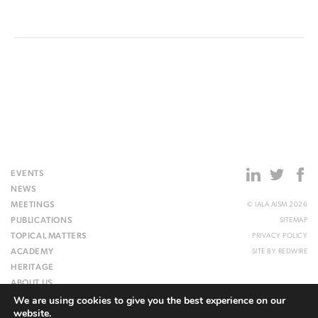
EVENTS
NEWS
MEETINGS
© IALA AISM 2026
PUBLICATIONS
SITEMAP
TOPICAL MATTERS
PRIVACY POLICY
ACADEMY
SITE BY
REDWIRE
HERITAGE
ABOUT US
We are using cookies to give you the best experience on our
WEBSITE
website.