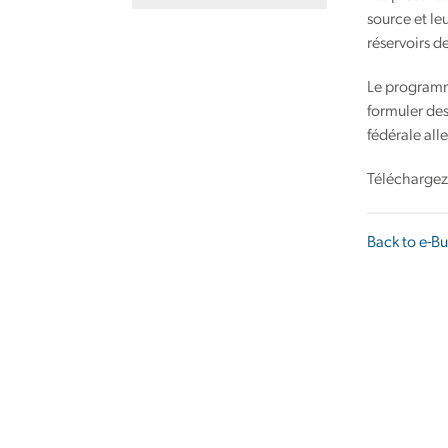
source et le
réservoirs d
Le programme
formuler des
fédérale all
Téléchargez
Back to e-Bu