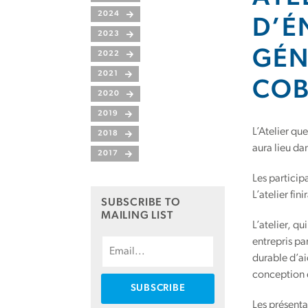
2024
D’É
2023
GÉN
2022
2021
COB
2020
2019
L’Atelier qu
2018
aura lieu da
2017
Les particip
L’atelier fi
SUBSCRIBE TO
MAILING LIST
L’atelier, q
entrepris pa
durable d’ai
conception e
Les présenta