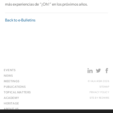
más experiencias de “¡Oh!” en los próximos años.
Back to e-Bulletins
EVENTS
NEWS
MEETINGS
© IALA AISM 2026
PUBLICATIONS
SITEMAP
TOPICAL MATTERS
PRIVACY POLICY
ACADEMY
SITE BY
REDWIRE
HERITAGE
ABOUT US