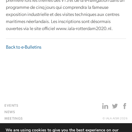
première fois les thèmes des VTS et de la e-navigation dans un
programme de cinq jours qui comprendra la fameuse
exposition industrielle et des visites techniques aux centres
maritimes néerlandais. Les inscriptions sont désormais
ouvertes via le site officiel www.iala-rotterdam2020.nl.
Back to e-Bulletins
EVENTS
NEWS
MEETINGS
© IALA AISM 2026
PUBLICATIONS
SITEMAP
We are using cookies to give you the best experience on our
TOPICAL MATTERS
PRIVACY POLICY