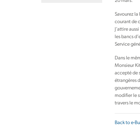
20 mars.
Savourez la 
courant de c
J’attire aus
les bancs d’
Service géné
Dans le même
Monsieur Kit
accepté de s
étrangères d
gouvernemen
modifier le 
travers le m
Back to e-Bu