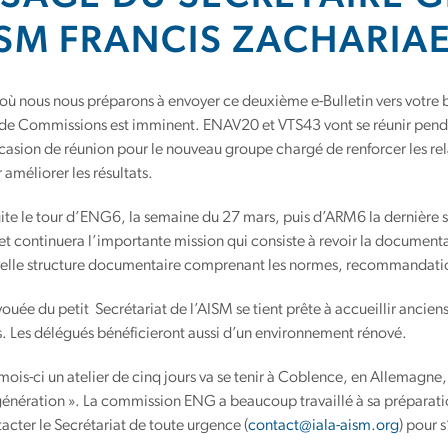
ISM FRANCIS ZACHARIA
 nous nous préparons à envoyer ce deuxième e-Bulletin vers votre bo
 de Commissions est imminent. ENAV20 et VTS43 vont se réunir penda
casion de réunion pour le nouveau groupe chargé de renforcer les rel
 améliorer les résultats.
ite le tour d’ENG6, la semaine du 27 mars, puis d’ARM6 la dernière 
et continuera l’importante mission qui consiste à revoir la document
velle structure documentaire comprenant les normes, recommandatio
ouée du petit Secrétariat de l’AISM se tient prête à accueillir ancie
. Les délégués bénéficieront aussi d’un environnement rénové.
mois-ci un atelier de cinq jours va se tenir à Coblence, en Allemagne, 
génération ». La commission ENG a beaucoup travaillé à sa préparatio
acter le Secrétariat de toute urgence (
contact@iala-aism.org
) pour 