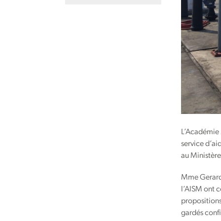
L’Académie M
service d’ai
au Ministère
Mme Gerardi
l’AISM ont 
propositions
gardés confi