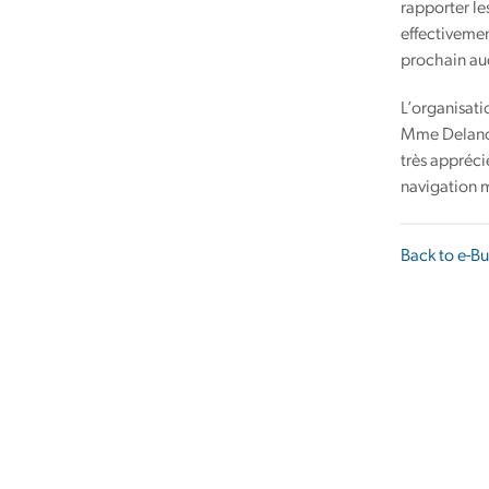
rapporter le
effectivemen
prochain au
L’organisati
Mme Delanoye
très appréci
navigation m
Back to e-Bu