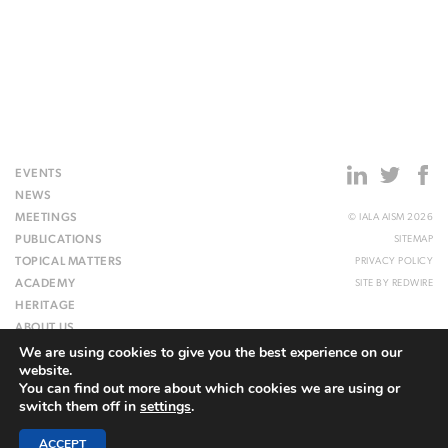
EVENTS
NEWS
MEETINGS
© IALA AISM 2026
PUBLICATIONS
SITEMAP
TOPICAL MATTERS
PRIVACY POLICY
ACADEMY
SITE BY
REDWIRE
HERITAGE
ABOUT US
We are using cookies to give you the best experience on our
WEBSITE
website.
You can find out more about which cookies we are using or
switch them off in
settings
.
ACCEPT