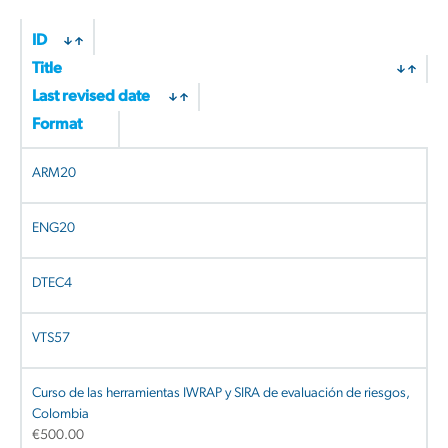
by
latest
ID
Title
Last revised date
Format
ARM20
ENG20
DTEC4
VTS57
Curso de las herramientas IWRAP y SIRA de evaluación de riesgos,
Colombia
€
500.00