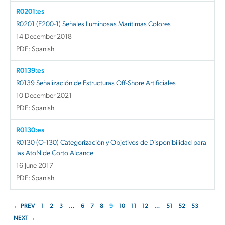
R0201:es
R0201 (E200-1) Señales Luminosas Marítimas Colores
14 December 2018
PDF: Spanish
R0139:es
R0139 Señalización de Estructuras Off-Shore Artificiales
10 December 2021
PDF: Spanish
R0130:es
R0130 (O-130) Categorización y Objetivos de Disponibilidad para
las AtoN de Corto Alcance
16 June 2017
PDF: Spanish
← PREV
1
2
3
…
6
7
8
9
10
11
12
…
51
52
53
NEXT →